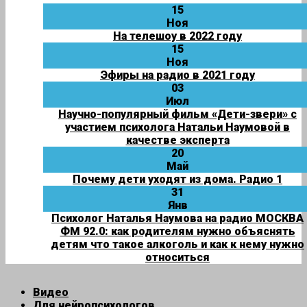
15
Ноя
На телешоу в 2022 году
15
Ноя
Эфиры на радио в 2021 году
03
Июл
Научно-популярный фильм «Дети-звери» с
участием психолога Натальи Наумовой в
качестве эксперта
20
Май
Почему дети уходят из дома. Радио 1
31
Янв
Психолог Наталья Наумова на радио МОСКВА
ФМ 92.0: как родителям нужно объяснять
детям что такое алкоголь и как к нему нужно
относиться
Видео
Для нейропсихологов