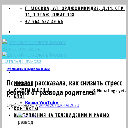
Skip
Г. МОСКВА, УЛ. ОРДЖОНИКИДЗЕ, Д.11, СТР.
to
11, 1 ЭТАЖ, ОФИС 108
content
+7-964-522-49-66
Публикации в журналах и СМИ
Психолог рассказала, как снизить стресс
ГЛАВНАЯ
УСЛУГИ И ЦЕНЫ
ребенка от развода родителей
No ratings yet.
БЛОГ
Канал YouTube
Опубликовано в
26.09.2020
26.09.2020
КОНТАКТЫ
ВЫСТУПЛЕНИЯ НА ТЕЛЕВИДЕНИИ И РАДИО
развод